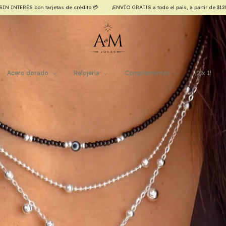
el país, a partir de $120.000,00! ✈️
20% OFF contado efectivo/transferencia 💵
H
Acero dorado
Relojería
Complementos
¡2 x 1!