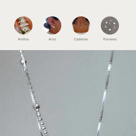
Anillos
Aros
Cadenas
Pulseras