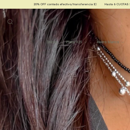
💵
Hasta 6 CUOTAS SIN INTERÉS con tarjetas de crédito 💳
¡ENVÍO GRATIS a todo 
Inicio
Plata 925
Acero blanco