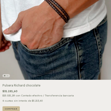
Pulsera Richard chocolate
$31.281,60
$25.025,28
con
Contado efectivo / Transferencia bancaria
6
cuotas sin interés de
$5.213,60