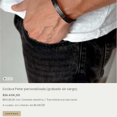
Esclava Peter personalizada (grabado sin cargo)
$36.404,00
$29.123,20
con
Contado efectivo / Transferencia bancaria
6
cuotas sin interés de
$6.067,33