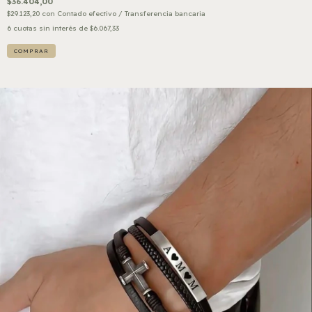
$36.404,00
$29.123,20
con
Contado efectivo / Transferencia bancaria
6
cuotas sin interés de
$6.067,33