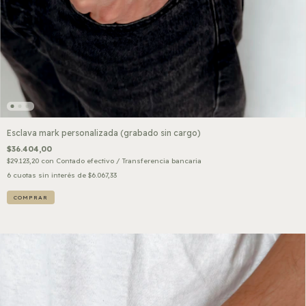
Esclava mark personalizada (grabado sin cargo)
$36.404,00
$29.123,20
con
Contado efectivo / Transferencia bancaria
6
cuotas sin interés de
$6.067,33