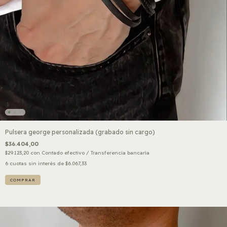
Pulsera george personalizada (grabado sin cargo)
$36.404,00
$29.123,20
con
Contado efectivo / Transferencia bancaria
6
cuotas sin interés de
$6.067,33