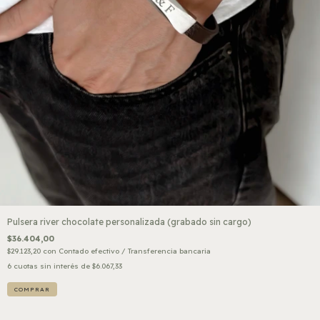
Pulsera river chocolate personalizada (grabado sin cargo)
$36.404,00
$29.123,20
con
Contado efectivo / Transferencia bancaria
6
cuotas sin interés de
$6.067,33