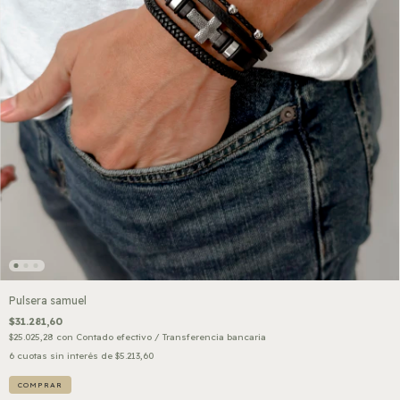
Pulsera samuel
$31.281,60
$25.025,28
con
Contado efectivo / Transferencia bancaria
6
cuotas sin interés de
$5.213,60