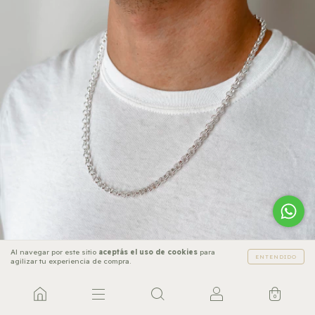
Al navegar por este sitio
aceptás el uso de cookies
para
ENTENDIDO
agilizar tu experiencia de compra.
0
Cadena michael