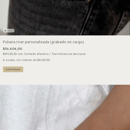
Pulsera river personalizada (grabado sin cargo)
$36.404,00
$29.123,20
con
Contado efectivo / Transferencia bancaria
6
cuotas sin interés de
$6.067,33