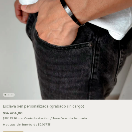
Esclava ben personalizada (grabado sin cargo)
$36.404,00
$29.123,20
con
Contado efectivo / Transferencia bancaria
6
cuotas sin interés de
$6.067,33