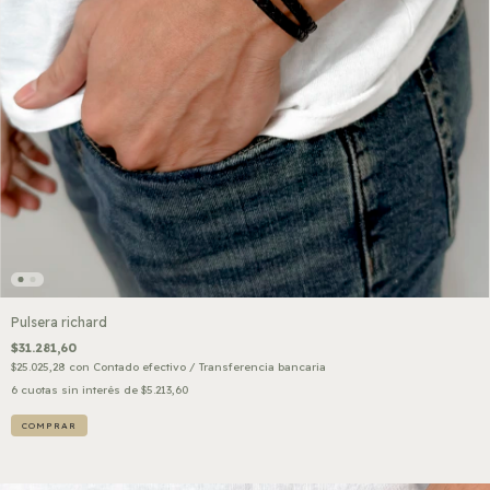
Pulsera richard
$31.281,60
$25.025,28
con
Contado efectivo / Transferencia bancaria
6
cuotas sin interés de
$5.213,60