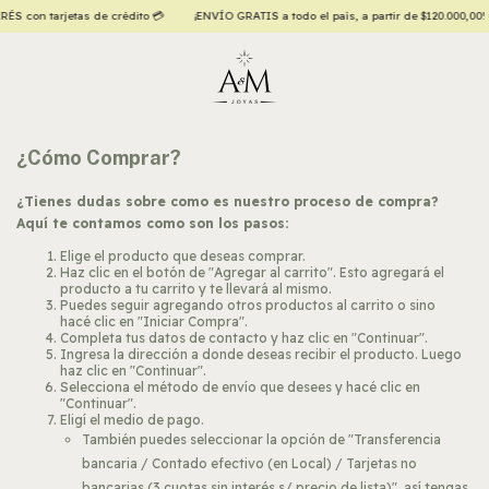
 con tarjetas de crédito 💳
¡ENVÍO GRATIS a todo el país, a partir de $120.000,00! ✈
¿Cómo Comprar?
¿Tienes dudas sobre como es nuestro proceso de compra?
Aquí te contamos como son los pasos:
Elige el producto que deseas comprar.
Haz clic en el botón de "Agregar al carrito". Esto agregará el
producto a tu carrito y te llevará al mismo.
Puedes seguir agregando otros productos al carrito o sino
hacé clic en "Iniciar Compra".
Completa tus datos de contacto y haz clic en "Continuar".
Ingresa la dirección a donde deseas recibir el producto. Luego
haz clic en "Continuar".
Selecciona el método de envío que desees y hacé clic en
"Continuar".
Eligí el medio de pago.
También puedes seleccionar la opción de "Transferencia
bancaria / Contado efectivo (en Local) / Tarjetas no
bancarias (3 cuotas sin interés s/ precio de lista)", así tengas