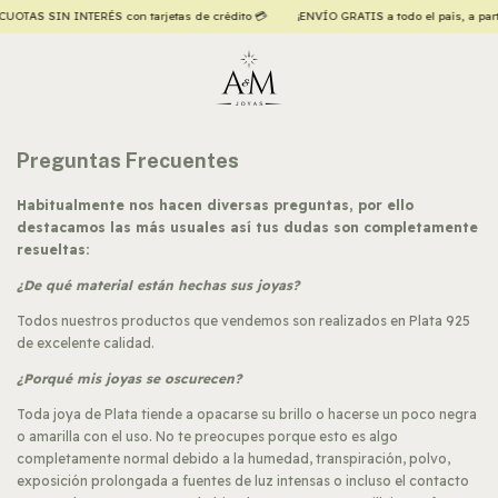
OTAS SIN INTERÉS con tarjetas de crédito 💳
¡ENVÍO GRATIS a todo el país, a partir 
Preguntas Frecuentes
Habitualmente nos hacen diversas preguntas, por ello
destacamos las más usuales así tus dudas son completamente
resueltas:
¿De qué material están hechas sus joyas?
Todos nuestros productos que vendemos son realizados en Plata 925
de excelente calidad.
¿Porqué mis joyas se oscurecen?
Toda joya de Plata tiende a opacarse su brillo o hacerse un poco negra
o amarilla con el uso. No te preocupes porque esto es algo
completamente normal debido a la humedad, transpiración, polvo,
exposición prolongada a fuentes de luz intensas o incluso el contacto