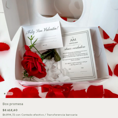
Box promesa
$8.618,40
$6.894,72
con
Contado efectivo / Transferencia bancaria