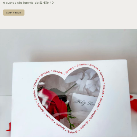
6
cuotas sin interés de
$1.436,40