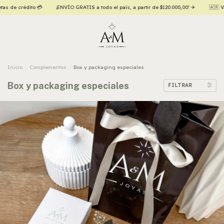
 crédito 💳
¡ENVÍO GRATIS a todo el país, a partir de $120.000,00! ✈️
🇦🇷 VAMOS
Inicio
.
Complementos
.
Box y packaging especiales
Box y packaging especiales
FILTRAR