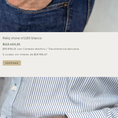
Reloj stone st1180 blanco
$113.620,01
$90.896,01
con
Contado efectivo / Transferencia bancaria
6
cuotas sin interés de
$18.936,67