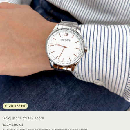
ENVÍO GRATIS
Reloj stone st1175 acero
$129.200,01
$103.360,01
con
Contado efectivo / Transferencia bancaria