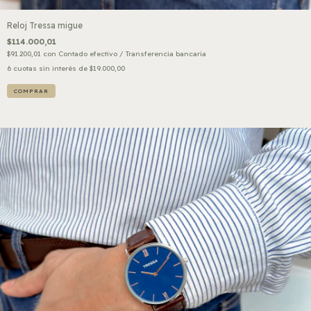
Reloj Tressa migue
$114.000,01
$91.200,01
con
Contado efectivo / Transferencia bancaria
6
cuotas sin interés de
$19.000,00