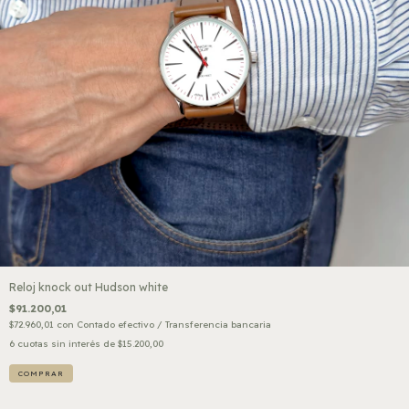
Reloj knock out Hudson white
$91.200,01
$72.960,01
con
Contado efectivo / Transferencia bancaria
6
cuotas sin interés de
$15.200,00