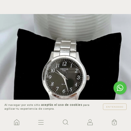
Al navegar por este sitio
aceptás el uso de cookies
para
ENTENDIDO
agilizar tu experiencia de compra.
0