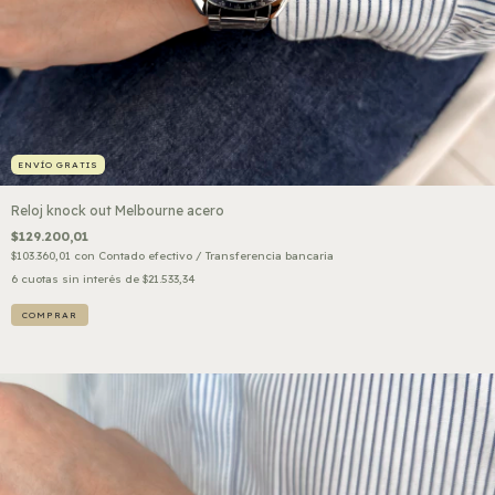
ENVÍO GRATIS
Reloj knock out Melbourne acero
$129.200,01
$103.360,01
con
Contado efectivo / Transferencia bancaria
6
cuotas sin interés de
$21.533,34