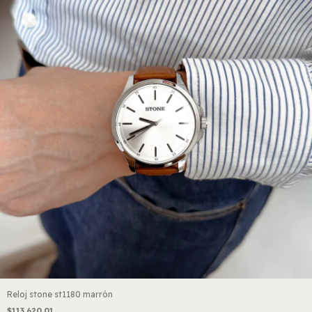
Reloj stone st1180 marrón
$113.620,01