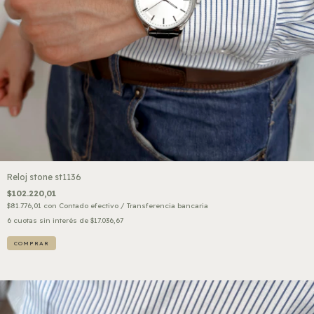
Reloj stone st1136
$102.220,01
$81.776,01
con
Contado efectivo / Transferencia bancaria
6
cuotas sin interés de
$17.036,67