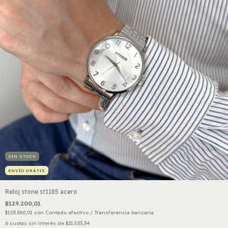
SIN STOCK
ENVÍO GRATIS
Reloj stone st1185 acero
$129.200,01
$103.360,01
con
Contado efectivo / Transferencia bancaria
6
cuotas sin interés de
$21.533,34