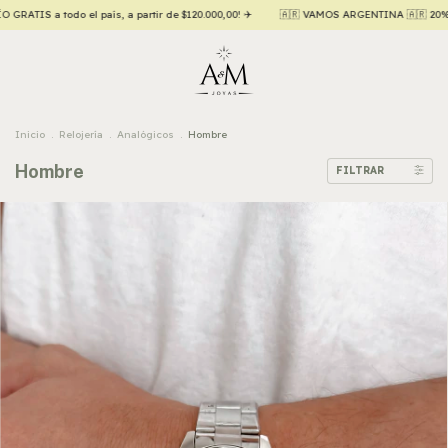
 ARGENTINA 🇦🇷 20% OFF contado efectivo/transferencia 💵
Hasta 6 CUOTAS SIN I
Inicio
.
Relojería
.
Analógicos
.
Hombre
Hombre
FILTRAR