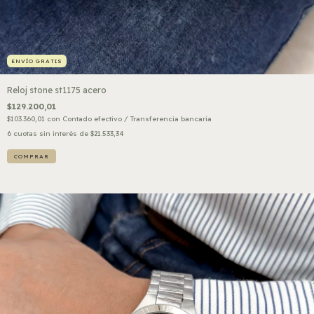
ENVÍO GRATIS
Reloj stone st1175 acero
$129.200,01
$103.360,01
con
Contado efectivo / Transferencia bancaria
6
cuotas sin interés de
$21.533,34