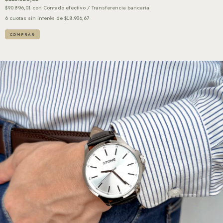
$90.896,01
con
Contado efectivo / Transferencia bancaria
6
cuotas sin interés de
$18.936,67