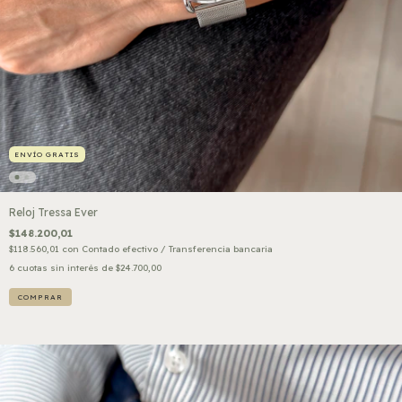
ENVÍO GRATIS
Reloj Tressa Ever
$148.200,01
$118.560,01
con
Contado efectivo / Transferencia bancaria
6
cuotas sin interés de
$24.700,00