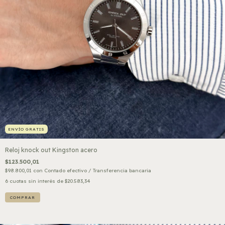
ENVÍO GRATIS
Reloj knock out Kingston acero
$123.500,01
$98.800,01
con
Contado efectivo / Transferencia bancaria
6
cuotas sin interés de
$20.583,34