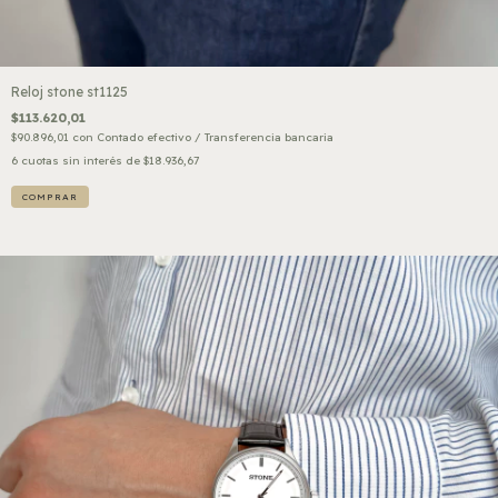
Reloj stone st1125
$113.620,01
$90.896,01
con
Contado efectivo / Transferencia bancaria
6
cuotas sin interés de
$18.936,67