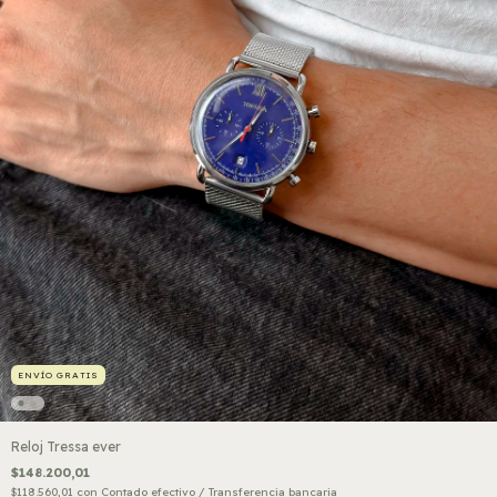
ENVÍO GRATIS
Reloj Tressa ever
$148.200,01
$118.560,01
con
Contado efectivo / Transferencia bancaria