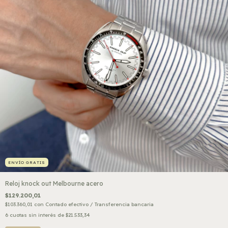
ENVÍO GRATIS
Reloj knock out Melbourne acero
$129.200,01
$103.360,01
con
Contado efectivo / Transferencia bancaria
6
cuotas sin interés de
$21.533,34