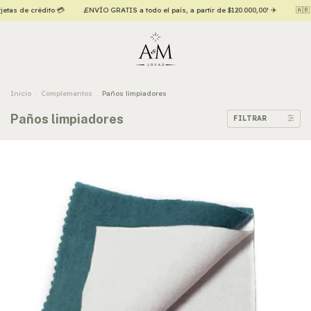
as de crédito 💳
¡ENVÍO GRATIS a todo el país, a partir de $120.000,00! ✈️
🇦🇷 
Inicio
.
Complementos
.
Paños limpiadores
Paños limpiadores
FILTRAR