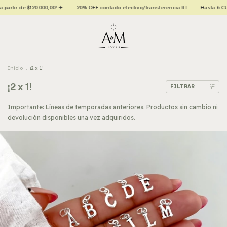
tivo/transferencia 💵
Hasta 6 CUOTAS SIN INTERÉS con tarjetas de crédito 💳
¡
Inicio
.
¡2 x 1!
¡2 x 1!
FILTRAR
Importante: Líneas de temporadas anteriores. Productos sin cambio ni
devolución disponibles una vez adquiridos.