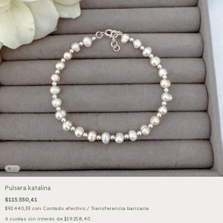
Pulsera katalina
$115.550,41
$92.440,33
con
Contado efectivo / Transferencia bancaria
6
cuotas sin interés de
$19.258,40