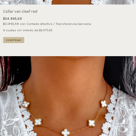
Collar van cleef red
$14.865,60
$11.892,48
con
Contado efectivo / Transferencia bancaria
6
cuotas sin interés de
$2.477,60