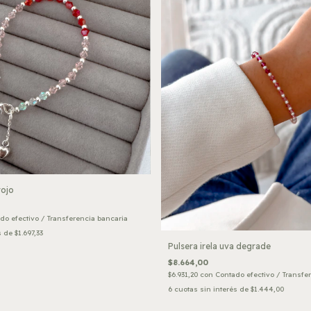
rojo
do efectivo / Transferencia bancaria
s de
$1.697,33
Pulsera irela uva degrade
$8.664,00
$6.931,20
con
Contado efectivo / Transfe
6
cuotas sin interés de
$1.444,00