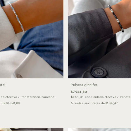
stel
Pulsera ginnifer
$7.964,80
do efectivo / Transferencia bancaria
$6.371,84
con
Contado efectivo / Transfe
s de
$1.558,00
6
cuotas sin interés de
$1.327,47