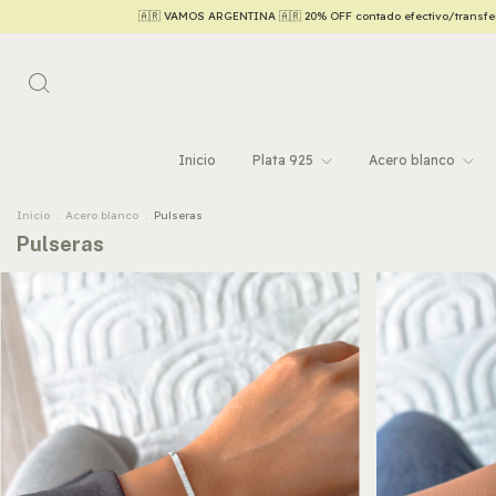
 OFF contado efectivo/transferencia 💵
Hasta 6 CUOTAS SIN INTERÉS con tarjetas
Inicio
Plata 925
Acero blanco
Inicio
.
Acero blanco
.
Pulseras
Pulseras