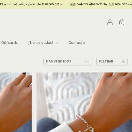
OS ARGENTINA 🇦🇷 20% OFF contado efectivo/transferencia 💵
Hasta 6 CUOTAS SIN
0
Giftcards
¿Tienes dudas?
Contacto
FILTRAR