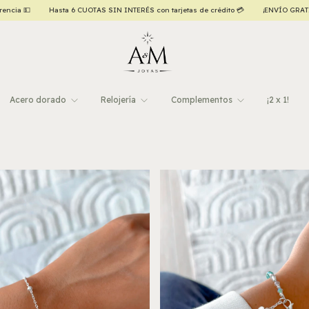
 de crédito 💳
¡ENVÍO GRATIS a todo el país, a partir de $120.000,00! ✈️
🇦🇷 VAM
Acero dorado
Relojería
Complementos
¡2 x 1!