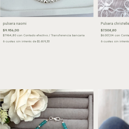
pulsera naomi
Pulsera christell
$9.956,00
$7.508,80
$7.964,80
con
Contado efectivo / Transferencia bancaria
$6.007,04
con
Conta
6
cuotas sin interés de
$1.659,33
6
cuotas sin interé