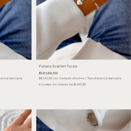
Pulsera Scarlett fucsia
$10.184,00
rencia bancaria
$8.147,20
con
Contado efectivo / Transferencia bancaria
6
cuotas sin interés de
$1.697,33