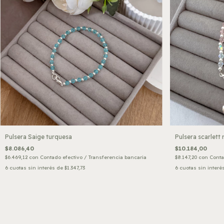
Pulsera Saige turquesa
Pulsera scarlett 
$8.086,40
$10.184,00
$6.469,12
con
Contado efectivo / Transferencia bancaria
$8.147,20
con
Conta
6
cuotas sin interés de
$1.347,73
6
cuotas sin interé