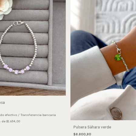
osa
do efectivo / Transferencia bancaria
s de
$1.634,00
Pulsera Sáhara verde
$8.800,80