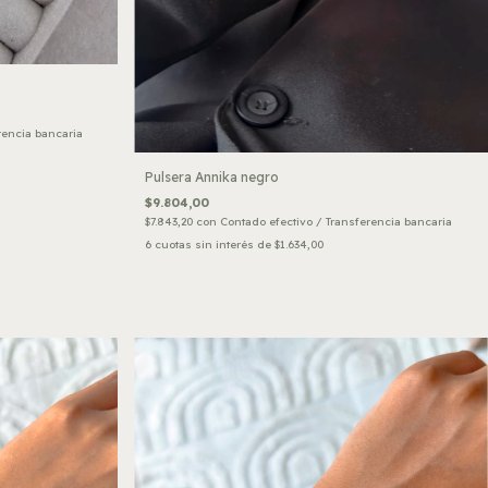
rencia bancaria
Pulsera Annika negro
$9.804,00
$7.843,20
con
Contado efectivo / Transferencia bancaria
6
cuotas sin interés de
$1.634,00