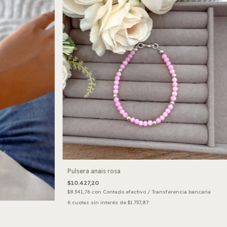
Pulsera anais rosa
$10.427,20
$8.341,76
con
Contado efectivo / Transferencia bancaria
6
cuotas sin interés de
$1.737,87