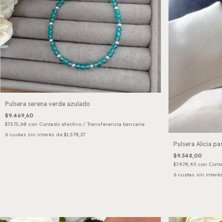
Pulsera serena verde azulado
$9.469,60
$7.575,68
con
Contado efectivo / Transferencia bancaria
6
cuotas sin interés de
$1.578,27
Pulsera Alicia pa
$9.348,00
$7.478,40
con
Conta
6
cuotas sin interé