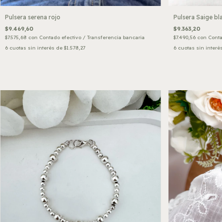
Pulsera serena rojo
Pulsera Saige bl
$9.469,60
$9.363,20
$7.575,68
con
Contado efectivo / Transferencia bancaria
$7.490,56
con
Conta
6
cuotas sin interés de
$1.578,27
6
cuotas sin interé