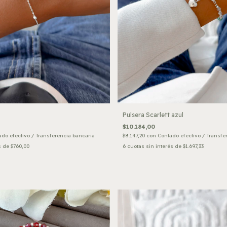
Pulsera Scarlett azul
$10.184,00
do efectivo / Transferencia bancaria
$8.147,20
con
Contado efectivo / Transfe
s de
$760,00
6
cuotas sin interés de
$1.697,33