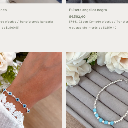
Pulsera angelica negra
anco
$9.302,40
$7.441,92
con
Contado efectivo / Transfe
do efectivo / Transferencia bancaria
6
cuotas sin interés de
$1.550,40
s de
$1.560,53