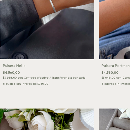
Pulsera Nell s
Pulsera Portman
$4.560,00
$4.560,00
$3.648,00
con
Contado efectivo / Transferencia bancaria
$3.648,00
con
Conta
6
cuotas sin interés de
$760,00
6
cuotas sin interé