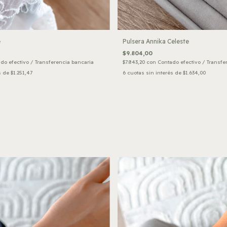
e
Pulsera Annika Celeste
$9.804,00
do efectivo / Transferencia bancaria
$7.843,20
con
Contado efectivo / Transfe
s de
$1.251,47
6
cuotas sin interés de
$1.634,00