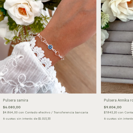
Pulsera samira
Pulsera Annika r
$6.080,00
$9.804,00
$4.864,00
con
Contado efectivo / Transferencia bancaria
$7.843,20
con
Conta
6
cuotas sin interés de
$1.013,33
6
cuotas sin interé