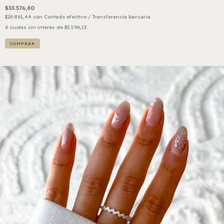
$33.576,80
$26.861,44
con
Contado efectivo / Transferencia bancaria
6
cuotas sin interés de
$5.596,13
COMPRAR