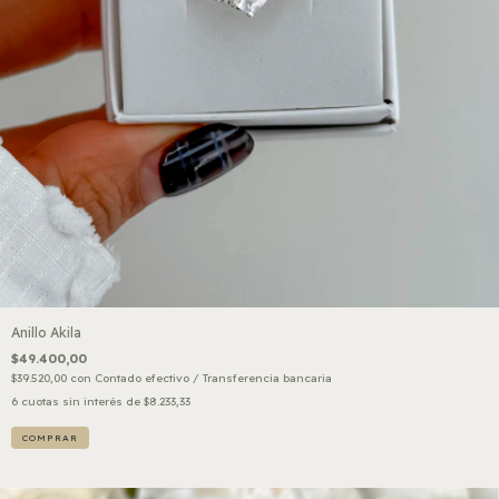
Anillo Akila
$49.400,00
$39.520,00
con
Contado efectivo / Transferencia bancaria
6
cuotas sin interés de
$8.233,33
COMPRAR